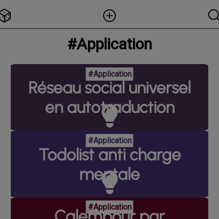
#Application
#Application
Réseau social universel
en autotraduction
#Application
Todolist anti charge
mentale
#Application
Calembour par