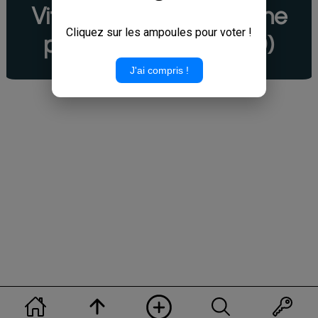
Vitesses limites à dizaine
Cliquez sur les ampoules pour voter !
paires (20, 40, 60, 100)
J'ai compris !