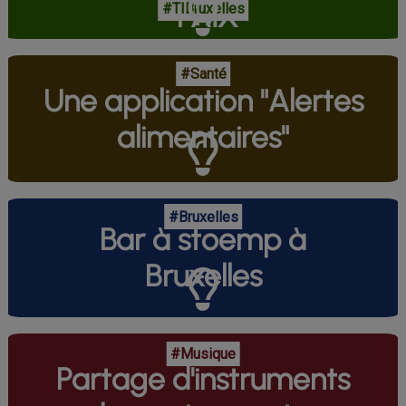
PAIX
#TIBruxelles
#Santé
Une application "Alertes
alimentaires"
#Bruxelles
Bar à stoemp à
Bruxelles
#Musique
Partage d'instruments