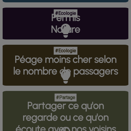
#Ecologie
Permis
Nature
#Ecologie
Péage moins cher selon
le nombre de passagers
#Partage
Partager ce qu'on
regarde ou ce qu'on
écoute avec nos voisins