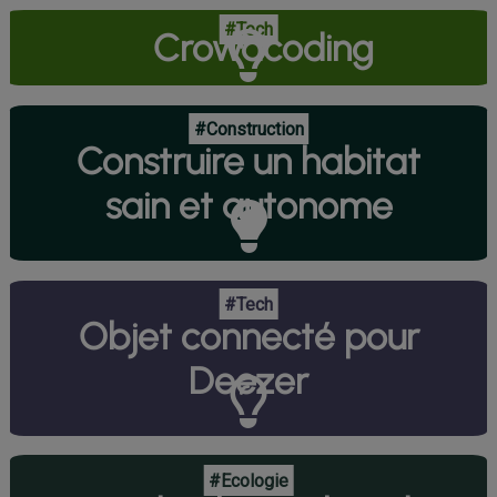
#Tech
Crowdcoding
#Construction
Construire un habitat
sain et autonome
#Tech
Objet connecté pour
Deezer
#Ecologie