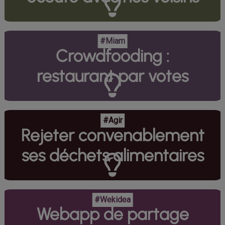
#Miam
Crowdfooding :
restaurant par votes
#Agir
Rejeter convenablement
ses déchets alimentaires
#Wekidea
Webapp de partage