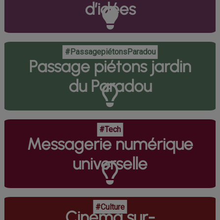
d’idées
#PassagepiétonsParadou
Passage piétons jardin
du Paradou
#Tech
Messagerie numérique
universelle
#Culture
Cinéma sur-